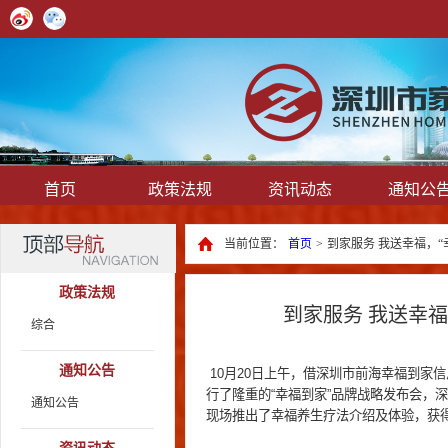
首页
政策法规
资讯动态
通知公
当前位置：
首页
>
到家服务 我送幸福，
政策法规
到家服务 我送幸
综合
通知公告
10月20日上午，借深圳市前海幸福到家
行了隆重的“幸福到家”品牌战略发布会，
通知公告
现场推出了幸福养生疗法介绍及体验，获